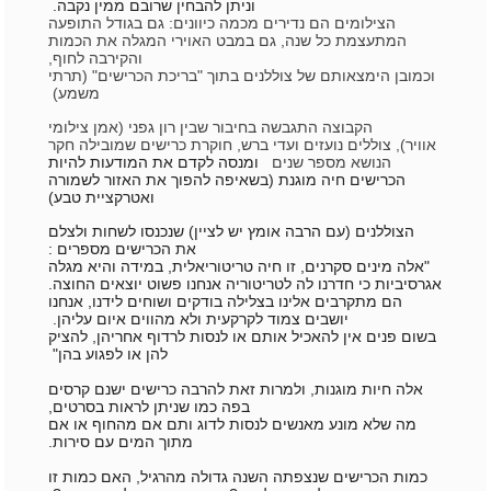
וניתן להבחין שרובם ממין נקבה.
​הצילומים הם נדירים מכמה כיוונים: גם בגודל התופעה
המתעצמת כל שנה, גם במבט האוירי המגלה את הכמות
והקירבה לחוף,
וכמובן הימצאותם של צוללנים בתוך "בריכת הכרישים" (תרתי
משמע)
הקבוצה התגבשה בחיבור שבין רון גפני (אמן צילומי
אוויר), צוללים נועזים ועדי ברש, חוקרת כרישים שמובילה חקר
הנושא מספר שנים
ומנסה לקדם את המודעות להיות
הכרישים חיה מוגנת (בשאיפה להפוך את האזור לשמורה
ואטרקציית טבע)
הצוללנים (עם הרבה אומץ יש לציין) שנכנסו לשחות ולצלם
את הכרישים מספרים :
"אלה מינים סקרנים, זו חיה טריטוריאלית, במידה והיא מגלה
אגרסיביות כי חדרנו לה לטריטוריה אנחנו פשוט יוצאים החוצה.
הם מתקרבים אלינו בצלילה בודקים ושוחים לידנו, אנחנו
יושבים צמוד לקרקעית ולא מהווים איום עליהן.
בשום פנים אין להאכיל אותם או לנסות לרדוף אחריהן, להציק
להן או לפגוע בהן"
אלה חיות מוגנות, ולמרות זאת להרבה כרישים ישנם קרסים
בפה כמו שניתן לראות בסרטים,
מה שלא מונע מאנשים לנסות לדוג ותם אם מהחוף או אם
מתוך המים עם סירות.
כמות הכרישים שנצפתה השנה גדולה מהרגיל, האם כמות זו