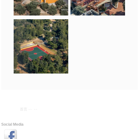
首页
--
--
Social Media