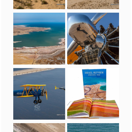
מי יגיע ראשון ???
סטירמן בפעולה
סטירמן