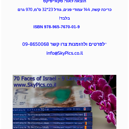
הוצאה לאור: סקאייפיקס
כריכה קשה, 144 עמודי פנים, גודל 23*32 ס"מ, 970 גרם
בלבד!
מסת"ב: ISBN
978-965-7670-01-9
*
לפרטים ולהזמנות צרו קשר 09-8650068
info@SkyPics.co.il