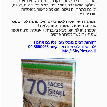
וספריו זוכים להצלחה והוקרה רבה
. הצילומים העדכניים,
שחלקם ה
וצגו כבר במוזיאונים ובמגזינים ידועים בעולם,
זכו גם בתחרויות צילום ומוצגים לראווה במוסדות
מוכרים בארץ.
המתנה האידאלית לאוהבי ישראל. מתנה לכריסמס
או לחג הפסח - המתנה המושלמת !
הספר ניתן למיתוג ומגיע בעברית + אנגלית, סינית ולעוד
שפות צרו קשר לבירור פרטים
לקוחות רבים ממליצים.
נסו גם אתם !
*
לפרטים ולהזמנות צרו קשר 09-8650068
info@SkyPics.co.il