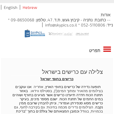
English
Hebrew
אודות
-- כתובת: נתניה - קיבוץ געש, ת.ד. 47, טלפון: 09-8650068 *
נייד: 052-5110806 * info@skypics.co.il
תפריט
צלילה עם כרישים בישראל
כרישים בחופי ישראל
תופעה נדירה של כרישים בחופי הארץ
​, אחריה
אנו עוקבים
בצילומים מהאויר ומתוך המים(!), בסטילס ווידאו.
באזור
תחנת הכוח חדרה תיעדנו כרישים אשר מגיעים בחורף ושוהים
במים החמים של תחנת הכוח. ישנם מספר מינים, בעיקר
כרישים מסוג סנפירתן ועפרורי, וניתן להבחין שרובם ממין
נקבה.
​הצילומים נדירים מכמה בחינות: גם בקירבה לחוף, גם
בכמויות, בגודל
וכמובן המצאותם של צוללנים בתוך "בריכת