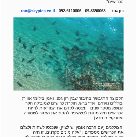
הכרישים" .
רון גפני 09-8650068 052-5110806
ron@skypics.co.il
הקבוצה התגבשה בחיבור שבין רון גפני (אמן צילומי אוויר)
וצוללים נועזים ועדי ברש, חוקרת כרישים שמובילה חקר
הנושא מספר שנים
ומנסה לקדם את המודעות להיות
הכרישים חיה מוגנת (בשאיפה להפוך את האזור לשמורה
ואטרקציית טבע)
הצוללנים (עם הרבה אומץ יש לציין) שנכנסו לשחות ולצלם
את הכרישים מספרים :
"אלה מינים סקרנים, זו חיה
טריטוריאלית, במידה והיא מגלה אגרסיביות כי חדרנו לה