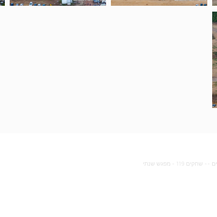
ים
--
שחקים 119 - מפגש שנתי