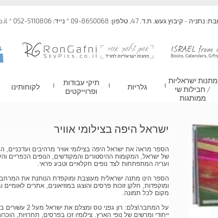
 קיבוץ געש, ת.ד. 47, טלפון: 09-8650068 * נייד: 052-5110806 * info@skypics.co.il
מתנות ישראליות
תיקי עבודות
גלריות
לקוחותינו
/ חבילות שי
ופרוייקטים
ממותגות
ישראל היפה בצילומי אוויר
הספר מראה את ישראל היפה בצילומי אוויר מרהיבים ועדכניים, המ
של ישראל, המקומות ההיסטורים והמקודשים, הנופים הכפריים והע
ועריה המתפתחות לצד נופים חקלאיים וטבע פראי.
ומוקפדות, חלקן זוכות פרסים והוצגו במוזיאונים, אתרים לאומיים וב
מקום לכל תמונה.
על המחבר\צלם: רון גפנ
ייחודי ומרשים של נופי הארץ. צילומיו זכו בפרסים, תחרויות, הוכר