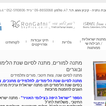
 קיבוץ געש, ת.ד. 47, טלפון: 09-8650068 * נייד: 052-5110806 * info@skypics.co.il
מתנות ישראליות
תיקי עבודות
גלריות
לקוחותינו
/ חבילות שי
ופרוייקטים
ממותגות
מתנה למורים, מתנה לסיום שנת הלימו
ובוגרים
מתנה לסיום שנה, צוות חינוכי, מורים ותלמידים
מתנה לסיום שנת הלימודים, לתלמידים מחנכים, צו
בסיום שנת הלימודים תנו מתנה ישראלית ערכית מרהיב
הוגנים להזמנות מרוכזות
הספר "ישראל היפה בצילומי האוויר"
- מתנה ישראל
החינוכי , משלחות לחו"ל