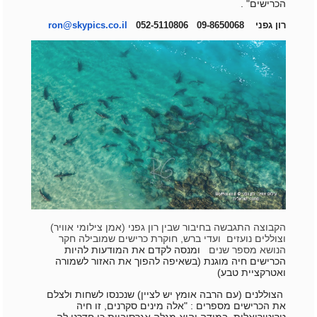
הכרישים" .
רון גפני 09-8650068 052-5110806
ron@skypics.co.il
הקבוצה התגבשה בחיבור שבין רון גפני (אמן צילומי אוויר)
וצוללים נועזים ועדי ברש, חוקרת כרישים שמובילה חקר
הנושא מספר שנים
ומנסה לקדם את המודעות להיות
הכרישים חיה מוגנת (בשאיפה להפוך את האזור לשמורה
ואטרקציית טבע)
הצוללנים (עם הרבה אומץ יש לציין) שנכנסו לשחות ולצלם
את הכרישים מספרים :
"אלה מינים סקרנים, זו חיה
טריטוריאלית, במידה והיא מגלה אגרסיביות כי חדרנו לה