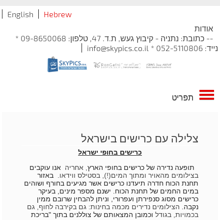
English
Hebrew
אודות
-- כתובת: נתניה - קיבוץ געש, ת.ד. 47, טלפון: 09-8650068 *
נייד: 052-5110806 * info@skypics.co.il
תפריט
צלילה עם כרישים בישראל
כרישים בחופי ישראל
תופעה נדירה של כרישים בחופי הארץ
​, אחריה
אנו עוקבים
בצילומים מהאויר ומתוך המים(!), בסטילס ווידאו.
באזור
תחנת הכוח חדרה תיעדנו כרישים אשר מגיעים בחורף ושוהים
במים החמים של תחנת הכוח. ישנם מספר מינים, בעיקר
כרישים מסוג סנפירתן ועפרורי, וניתן להבחין שרובם ממין
נקבה.
​הצילומים נדירים מכמה בחינות: גם בקירבה לחוף, גם
בכמויות, בגודל
וכמובן המצאותם של צוללנים בתוך "בריכת