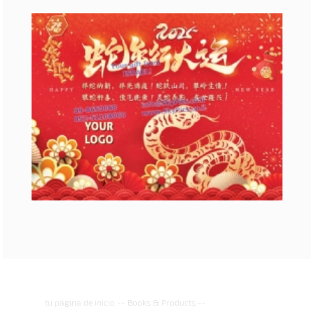
tu página de inicio
--
Books & Products
--