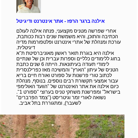
אילנה ברגר הרפז - אתר אינטרנט ודיגיטל
אחרי שפרשה מטניס מקצועני, פנתה אילנה לעולם
הכתיבה והתוכן, והיא משמשת שנים רבות ככותבת,
עורכת ומנהלת של אתרי אינטרנט ופלטפורמות מדיה
דיגיטלית.
אילנה היא בוגרת תואר ראשון מאוניברסיטת ת"א
בחוג ללימודים כלליים וספרות עברית וכן של שנתיים
לימודי תעודה בעיתונאות. הייתה 6 שנים כתבת
הטניס של עיתון "הארץ" והמשיכה מאז כפרילנסרית
לכתוב טורי פרשנות על ספורט ואורח חיים בריא
עבור אמצעי תקשורת רבים נוספים. בנוסף, מנהלת
כיום אילנה את אתר האינטרנט של "הוועד האולימפי
בישראל" ומפרשנת משחקי טניס בערוצי "ספורט 1".
נשואה לאורי זמר וגיטריסט ("צמד הפרברים"
לשעבר), ומתגוררת בתל אביב.