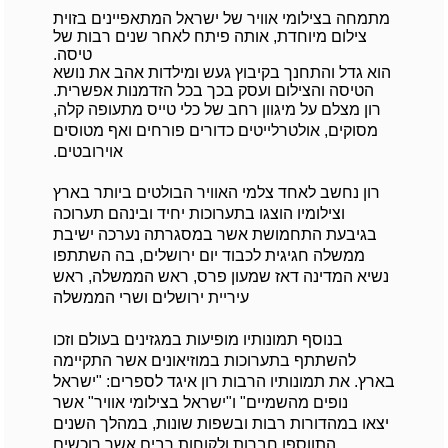
מתמחה בצילומי אוויר של ישראל המתאפיינים בזוית
צילום מיוחדת, אותה פיתח לאחר שנים רבות של
טיסה.
הוא גדל והתחנך בקיבוץ געש ומילדות אהב את נושא
הטיסה והצילום ועסק בכך בכל הזדמנות אפשרית.
רון מצלם על מיגוון רחב של כלי טייס מתעופה קלה,
מסוקים, אולטרלייטים כדורים פורחים ואף מטוסים
אוירובטים.
רון נחשב לאחד צלמי האוויר הבולטים ביותר בארץ
וצילומיו הוצגו בתערוכות יחיד ובינהם תערוכה
בגיבעת התחמושת אשר במסגרתה נערכה ישיבת
ממשלה חגיגית לכבוד יום ירושלים, בה השתתפו
נשיא המדינה דאז שמעון פרס, ראש הממשלה, ראש
עיריית ירושלים ושרי הממשלה
בנוסף תמונותיו מופיעות במגזינים בעולם וזכו
להשתתף בתערוכות במוזיאונים אשר התקיימה
בארץ. את תמונותיו הרבות רון איגד לספרים: "ישראל
נופים מהשמיים" ו"ישראל בצילומי אוויר" אשר
יצאו במהדורות רבות ובשפות שונות, במהלך השנים
התווספו חברות ולקוחות רבים אשר רוכשים