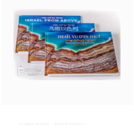
tu página de inicio
--
Books & Products
--